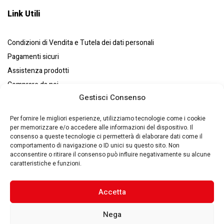
Link Utili
Condizioni di Vendita e Tutela dei dati personali
Pagamenti sicuri
Assistenza prodotti
Comprare da noi
Gestisci Consenso
Resi e recessi
Chi siamo
Per fornire le migliori esperienze, utilizziamo tecnologie come i cookie
per memorizzare e/o accedere alle informazioni del dispositivo. Il
consenso a queste tecnologie ci permetterà di elaborare dati come il
comportamento di navigazione o ID unici su questo sito. Non
acconsentire o ritirare il consenso può influire negativamente su alcune
caratteristiche e funzioni.
Eurosystems S.p.A. © – P. IVA : 00270140353 – Via Zaccarini, 8
29010 – San Nicolò a Trebbia(PC) – Italy –
Made by Quantik 🚀
–
Privacy Policy
–
Cookie Policy
Accetta
Nega