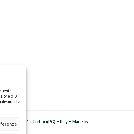
 queste
azione o ID
egativamente
10 – San Nicolò a Trebbia(PC) – Italy –
Made by
eferenze