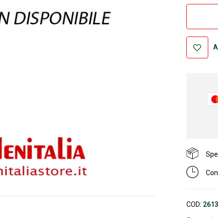
A
Sped
Con
COD:
261