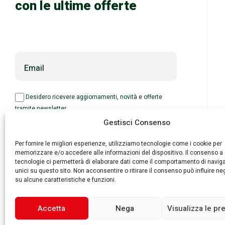
con le ultime offerte
Email
Desidero ricevere aggiornamenti, novità e offerte
tramite newsletter.
Gestisci Consenso
Per fornire le migliori esperienze, utilizziamo tecnologie come i cookie per
memorizzare e/o accedere alle informazioni del dispositivo. Il consenso a
tecnologie ci permetterà di elaborare dati come il comportamento di navig
unici su questo sito. Non acconsentire o ritirare il consenso può influire n
su alcune caratteristiche e funzioni.
Eurosystems S.p.A. © – P. IVA : 00270140353 – Via Zaccarini, 8 290
Accetta
Nega
Visualizza le pr
Quantik 🚀
–
Privacy Policy
–
Cookie Policy