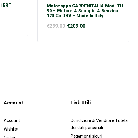
di ERT
Motozappa GARDENITALIA Mod. TH
90 – Motore A Scoppio A Benzina
123 Cc OHV – Made In Italy
€
299.00
€
209.00
Account​
Link Utili
Account
Condizioni di Vendita e Tutela
dei dati personali
Wishlist
Pagamenti sicuri
Ordini