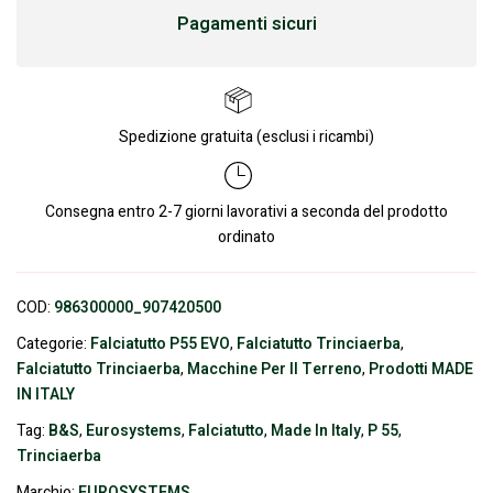
Pagamenti sicuri
Spedizione gratuita (esclusi i ricambi)
Consegna entro 2-7 giorni lavorativi a seconda del prodotto
ordinato
COD:
986300000_907420500
Categorie:
Falciatutto P55 EVO
,
Falciatutto Trinciaerba
,
Falciatutto Trinciaerba
,
Macchine Per Il Terreno
,
Prodotti MADE
IN ITALY
Tag:
B&S
,
Eurosystems
,
Falciatutto
,
Made In Italy
,
P 55
,
Trinciaerba
Marchio:
EUROSYSTEMS