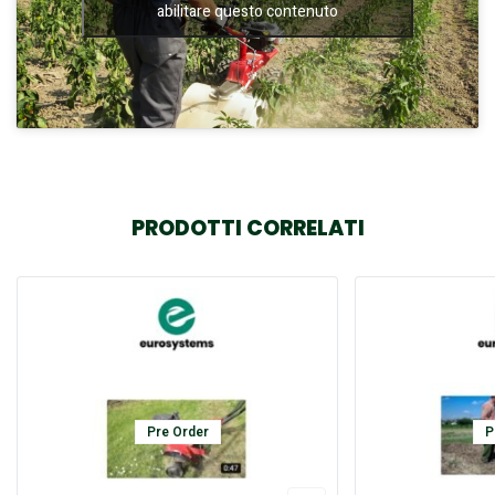
abilitare questo contenuto
PRODOTTI CORRELATI
Pre Order
P