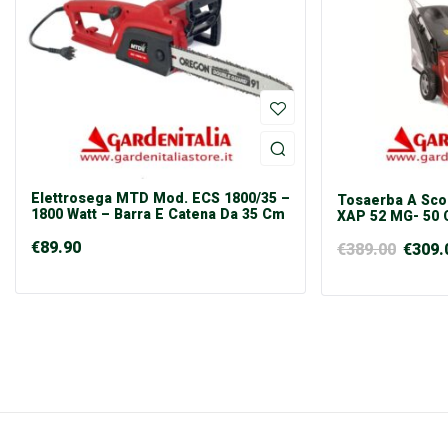
Elettrosega MTD Mod. ECS 1800/35 –
Tosaerba A Sc
1800 Watt – Barra E Catena Da 35 Cm
XAP 52 MG- 50 
€
89.90
€
389.00
€
309.