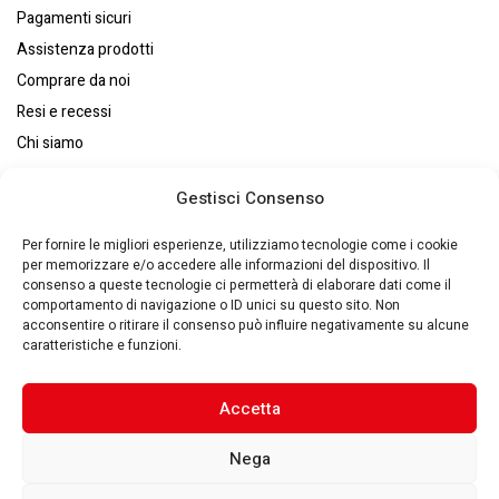
Pagamenti sicuri
Assistenza prodotti
Comprare da noi
Resi e recessi
Chi siamo
Gestisci Consenso
Per fornire le migliori esperienze, utilizziamo tecnologie come i cookie
Eurosystems S.p.A. © – P. IVA : 00270140353 – Via Zaccarini, 8
per memorizzare e/o accedere alle informazioni del dispositivo. Il
consenso a queste tecnologie ci permetterà di elaborare dati come il
29010 – San Nicolò a Trebbia(PC) – Italy –
Made by Quantik 🚀
–
comportamento di navigazione o ID unici su questo sito. Non
Privacy Policy
–
Cookie Policy
acconsentire o ritirare il consenso può influire negativamente su alcune
caratteristiche e funzioni.
Accetta
Nega