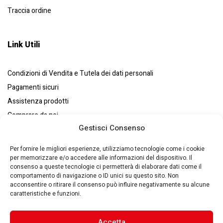
Traccia ordine
Link Utili
Condizioni di Vendita e Tutela dei dati personali
Pagamenti sicuri
Assistenza prodotti
Comprare da noi
Gestisci Consenso
Resi e recessi
Chi siamo
Per fornire le migliori esperienze, utilizziamo tecnologie come i cookie
per memorizzare e/o accedere alle informazioni del dispositivo. Il
consenso a queste tecnologie ci permetterà di elaborare dati come il
comportamento di navigazione o ID unici su questo sito. Non
acconsentire o ritirare il consenso può influire negativamente su alcune
caratteristiche e funzioni.
Eurosystems S.p.A. © – P. IVA : 00270140353 – Via Zaccarini, 8
29010 – San Nicolò a Trebbia(PC) – Italy –
Made by Quantik 🚀
–
Privacy Policy
–
Cookie Policy
Accetta