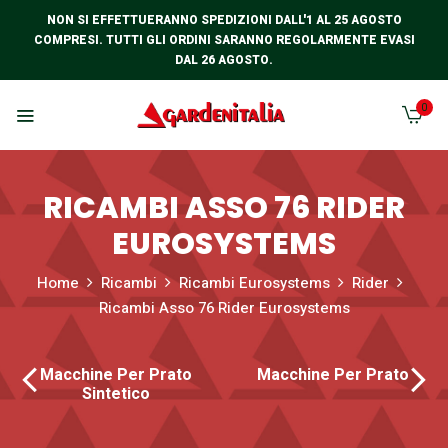
NON SI EFFETTUERANNO SPEDIZIONI DALL'1 AL 25 AGOSTO
COMPRESI. TUTTI GLI ORDINI SARANNO REGOLARMENTE EVASI
DAL 26 AGOSTO.
0
RICAMBI ASSO 76 RIDER
EUROSYSTEMS
Home
Ricambi
Ricambi Eurosystems
Rider
Ricambi Asso 76 Rider Eurosystems
Macchine Per Prato
Macchine Per Prato
Sintetico