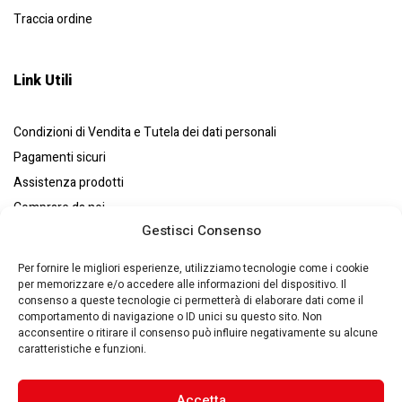
Traccia ordine
Link Utili
Condizioni di Vendita e Tutela dei dati personali
Pagamenti sicuri
Assistenza prodotti
Comprare da noi
Gestisci Consenso
Resi e recessi
Chi siamo
Per fornire le migliori esperienze, utilizziamo tecnologie come i cookie
per memorizzare e/o accedere alle informazioni del dispositivo. Il
consenso a queste tecnologie ci permetterà di elaborare dati come il
comportamento di navigazione o ID unici su questo sito. Non
acconsentire o ritirare il consenso può influire negativamente su alcune
caratteristiche e funzioni.
Eurosystems S.p.A. © – P. IVA : 00270140353 – Via Zaccarini, 8
29010 – San Nicolò a Trebbia(PC) – Italy –
Made by Quantik 🚀
–
Privacy Policy
–
Cookie Policy
Accetta