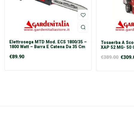
Elettrosega MTD Mod. ECS 1800/35 –
Tosaerba A Sc
1800 Watt – Barra E Catena Da 35 Cm
XAP 52 MG- 50 
€
89.90
€
389.00
€
309.