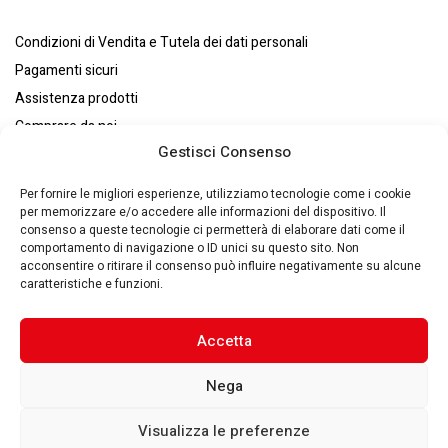
Condizioni di Vendita e Tutela dei dati personali
Pagamenti sicuri
Assistenza prodotti
Comprare da noi
Gestisci Consenso
Resi e recessi
Chi siamo
Per fornire le migliori esperienze, utilizziamo tecnologie come i cookie
per memorizzare e/o accedere alle informazioni del dispositivo. Il
consenso a queste tecnologie ci permetterà di elaborare dati come il
comportamento di navigazione o ID unici su questo sito. Non
acconsentire o ritirare il consenso può influire negativamente su alcune
caratteristiche e funzioni.
Eurosystems S.p.A. © – P. IVA : 00270140353 – Via Zaccarini, 8
29010 – San Nicolò a Trebbia(PC) – Italy –
Made by Quantik 🚀
–
Privacy Policy
–
Cookie Policy
Accetta
Nega
Visualizza le preferenze