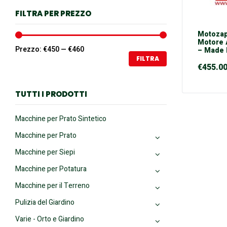
Macchine PROFESSIONALI
FILTRA PER PREZZO
Prodotti MADE IN ITALY
Motoza
Pulizia del Giardino
Motore 
Prezzo:
€450
—
€460
– Made I
Ricambi
FILTRA
€
455.0
Senza categoria
Tavole Ricambi Attuali
TUTTI I PRODOTTI
Varie - Orto e Giardino
Macchine per Prato Sintetico
Video Macchine al Lavoro
Macchine per Prato
Video Montaggio
Macchine per Siepi
Macchine per Potatura
Macchine per il Terreno
Pulizia del Giardino
Varie - Orto e Giardino