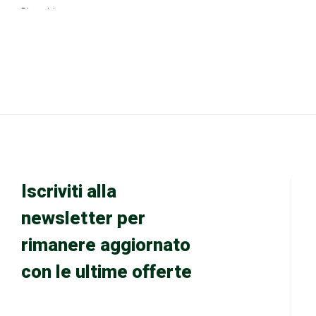
Ricambi
Tavole Ricambi Attuali
Video Macchine al Lavoro
Prodotti MADE IN ITALY
FUORITUTTO
Iscriviti alla
newsletter per
rimanere aggiornato
con le ultime offerte