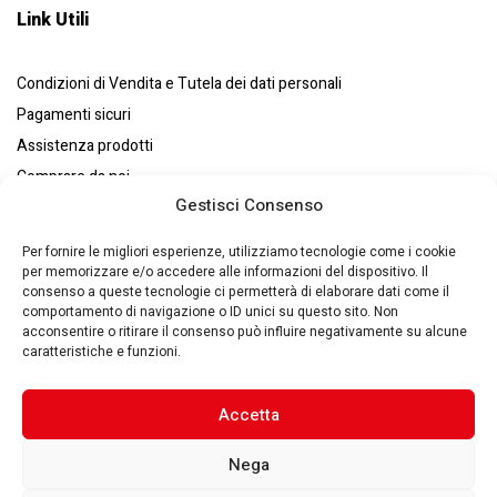
Link Utili
Condizioni di Vendita e Tutela dei dati personali
Pagamenti sicuri
Assistenza prodotti
Comprare da noi
Gestisci Consenso
Resi e recessi
Chi siamo
Per fornire le migliori esperienze, utilizziamo tecnologie come i cookie
per memorizzare e/o accedere alle informazioni del dispositivo. Il
consenso a queste tecnologie ci permetterà di elaborare dati come il
comportamento di navigazione o ID unici su questo sito. Non
acconsentire o ritirare il consenso può influire negativamente su alcune
caratteristiche e funzioni.
Eurosystems S.p.A. © – P. IVA : 00270140353 – Via Zaccarini, 8
29010 – San Nicolò a Trebbia(PC) – Italy –
Made by Quantik 🚀
–
Privacy Policy
–
Cookie Policy
Accetta
Nega