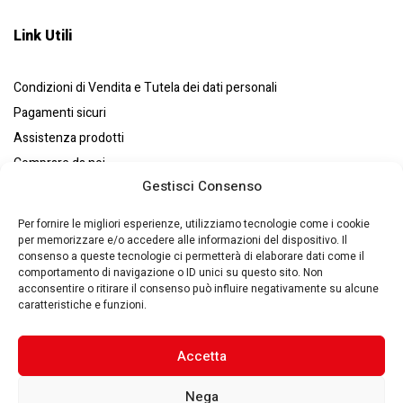
Link Utili
Condizioni di Vendita e Tutela dei dati personali
Pagamenti sicuri
Assistenza prodotti
Comprare da noi
Gestisci Consenso
Resi e recessi
Chi siamo
Per fornire le migliori esperienze, utilizziamo tecnologie come i cookie
per memorizzare e/o accedere alle informazioni del dispositivo. Il
consenso a queste tecnologie ci permetterà di elaborare dati come il
comportamento di navigazione o ID unici su questo sito. Non
acconsentire o ritirare il consenso può influire negativamente su alcune
caratteristiche e funzioni.
Eurosystems S.p.A. © – P. IVA : 00270140353 – Via Zaccarini, 8
29010 – San Nicolò a Trebbia(PC) – Italy –
Made by Quantik 🚀
–
Privacy Policy
–
Cookie Policy
Accetta
Nega